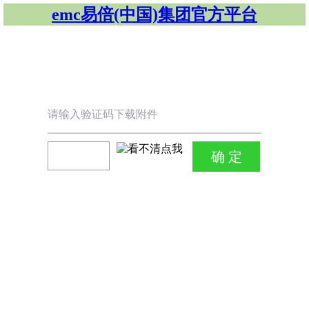
emc易倍(中国)集团官方平台
请输入验证码下载附件