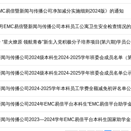
MC易倍暨新闻与传播公司净加减分实施细则2024版》的通知
年9月EMC易倍暨新闻与传播公司本科员工公寓卫生安全检查情况
台 “星火燎原 领航青春”新生入党积极分子培养项目(第六期)学员
闻与传播公司2024级本科生2024-2025学年班委会成员名单
闻与传播公司2024级本科生2024-2025学年班委会成员名单
新闻与传播公司2024-2025学年本科员工学费全额减免初评名单
新闻与传播公司2024年EMC易倍平台本科生“EMC易倍平台助学
新闻与传播公司2023—2024学年EMC易倍平台本科生国家助学