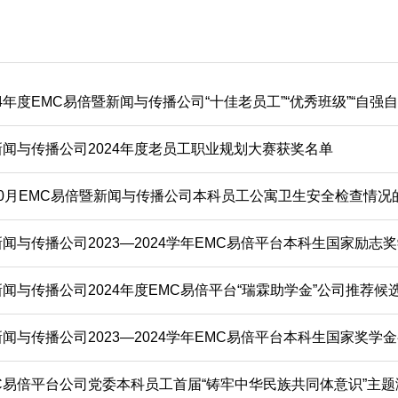
24年度EMC易倍暨新闻与传播公司“十佳老员工”“优秀班级”“自强
新闻与传播公司2024年度老员工职业规划大赛获奖名单
年10月EMC易倍暨新闻与传播公司本科员工公寓卫生安全检查情况
新闻与传播公司2023—2024学年EMC易倍平台本科生国家励
新闻与传播公司2024年度EMC易倍平台“瑞霖助学金”公司推荐候
新闻与传播公司2023—2024学年EMC易倍平台本科生国家奖学
C易倍平台公司党委本科员工首届“铸牢中华民族共同体意识”主