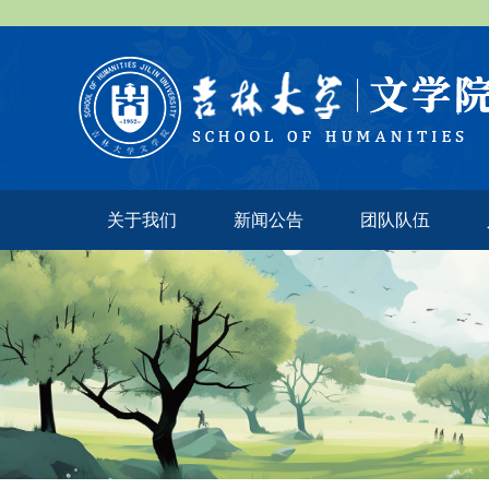
关于我们
新闻公告
团队队伍