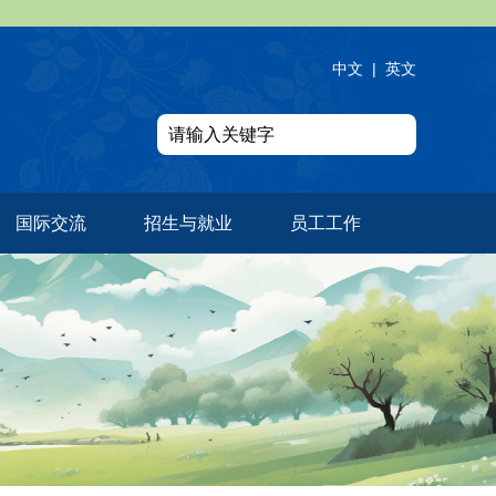
中文
|
英文
国际交流
招生与就业
员工工作