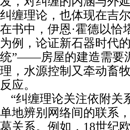
发，对纠缠的内涵与外
纠缠理论，也体现在吉尔
在书中，
伊恩
·霍德以恰
为例，论证新石器时代的
统
”——
房屋的建造需要
理，水源控制又牵动畜
反应。
“
纠缠理论关注依附关
单地辨别网络间的联系
葛关系。
例如，
18
世纪