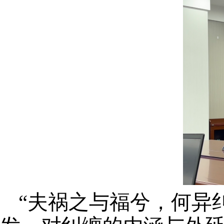
“夫祸之与福兮，何异