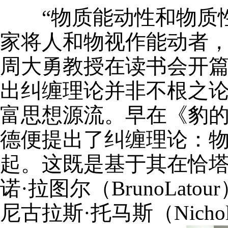
“物质能动性和物质
家将人和物视作能动者
周大勇
教授
在
读书会
开
出纠缠理论
并非不根之
富思想源流。早在《豹
德
便提出了纠缠理论：
起。这既是基于其在恰
诺
·拉图尔（BrunoLatou
尼古拉斯·托马斯（Nicho